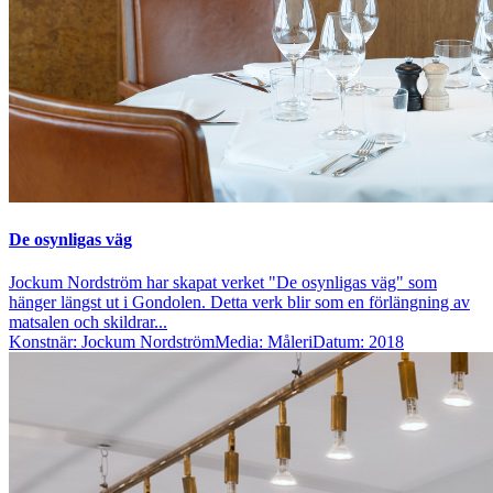
De osynligas väg
Jockum Nordström har skapat verket "De osynligas väg" som
hänger längst ut i Gondolen. Detta verk blir som en förlängning av
matsalen och skildrar...
Konstnär: Jockum Nordström
Media: Måleri
Datum: 2018