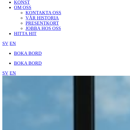
KONST
OM OSS
KONTAKTA OSS
VÅR HISTORIA
PRESENTKORT
JOBBA HOS OSS
HITTA HIT
SV
EN
BOKA BORD
BOKA BORD
SV
EN