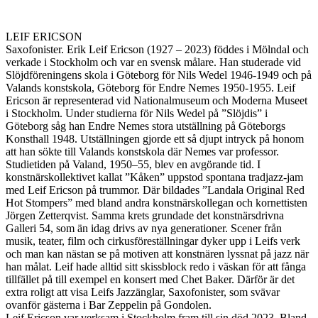
LEIF ERICSON
Saxofonister. Erik Leif Ericson (1927 – 2023) föddes i Mölndal och
verkade i Stockholm och var en svensk målare. Han studerade vid
Slöjdföreningens skola i Göteborg för Nils Wedel 1946-1949 och på
Valands konstskola, Göteborg för Endre Nemes 1950-1955. Leif
Ericson är representerad vid Nationalmuseum och Moderna Museet
i Stockholm. Under studierna för Nils Wedel på ”Slöjdis” i
Göteborg såg han Endre Nemes stora utställning på Göteborgs
Konsthall 1948. Utställningen gjorde ett så djupt intryck på honom
att han sökte till Valands konstskola där Nemes var professor.
Studietiden på Valand, 1950–55, blev en avgörande tid. I
konstnärskollektivet kallat ”Kåken” uppstod spontana tradjazz-jam
med Leif Ericson på trummor. Där bildades ”Landala Original Red
Hot Stompers” med bland andra konstnärskollegan och kornettisten
Jörgen Zetterqvist. Samma krets grundade det konstnärsdrivna
Galleri 54, som än idag drivs av nya generationer. Scener från
musik, teater, film och cirkusföreställningar dyker upp i Leifs verk
och man kan nästan se på motiven att konstnären lyssnat på jazz när
han målat. Leif hade alltid sitt skissblock redo i väskan för att fånga
tillfället på till exempel en konsert med Chet Baker. Därför är det
extra roligt att visa Leifs Jazzänglar, Saxofonister, som svävar
ovanför gästerna i Bar Zeppelin på Gondolen.
Leif Ericson var verksam i Stockholm fram till sin död 2023. Bland