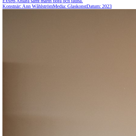
Exxets Aniara samt marin flora och fauna.
Konstnär: Ann Wåhlström
Media: Glaskonst
Datum: 2023