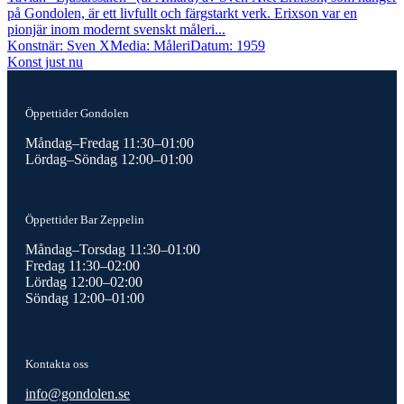
på Gondolen, är ett livfullt och färgstarkt verk. Erixson var en
pionjär inom modernt svenskt måleri...
Konstnär: Sven X
Media: Måleri
Datum: 1959
Konst just nu
Öppettider Gondolen
Måndag–Fredag 11:30–01:00
Lördag–Söndag 12:00–01:00
Öppettider Bar Zeppelin
Måndag–Torsdag 11:30–01:00
Fredag 11:30–02:00
Lördag 12:00–02:00
Söndag 12:00–01:00
Kontakta oss
info@gondolen.se