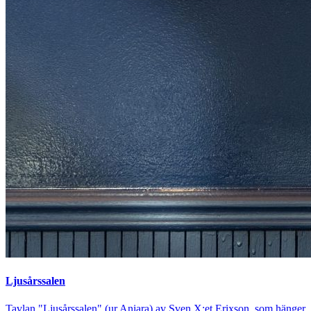
Ljusårssalen
Tavlan "Ljusårssalen" (ur Aniara) av Sven X:et Erixson, som hänger