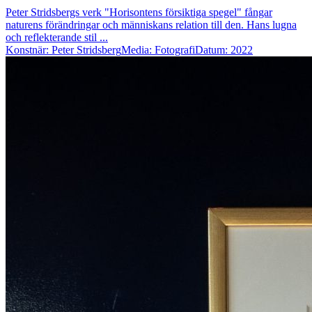
Peter Stridsbergs verk "Horisontens försiktiga spegel" fångar
naturens förändringar och människans relation till den. Hans lugna
och reflekterande stil ...
Konstnär: Peter Stridsberg
Media: Fotografi
Datum: 2022