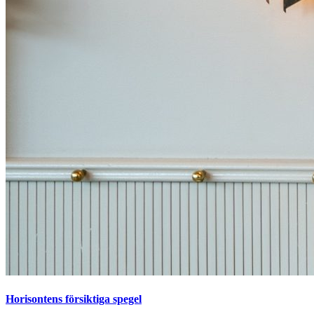
Horisontens försiktiga spegel