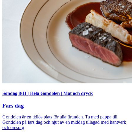
Söndag 8/11
|
Hela Gondolen
|
Mat och dryck
Fars dag
Gondolen är en tidlös plats för alla firanden. Ta med pappa till
Gondolen på fars dag och njut av en middag tillagad med hantverk
och omsorg