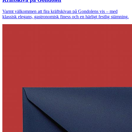
Varmt välkommen att fira kräftskivan på Gondolens vis – med
klassisk elegans, gastronomisk finess och en härligt festlig stämning.