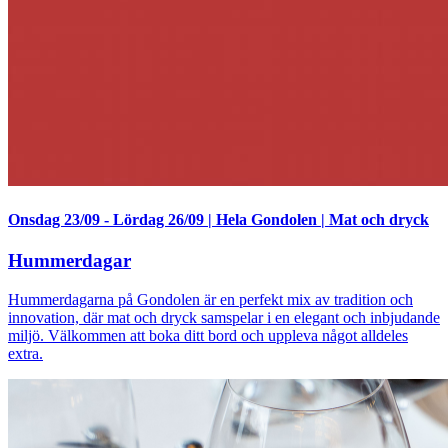
Onsdag 23/09
-
Lördag 26/09
|
Hela Gondolen
|
Mat och dryck
Hummerdagar
Hummerdagarna på Gondolen är en perfekt mix av tradition och
innovation, där mat och dryck samspelar i en elegant och inbjudande
miljö. Välkommen att boka ditt bord och uppleva något alldeles
extra.