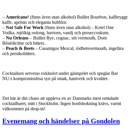
–
Americano³
(finns även utan alkohol) Bulliet Bourbon, kallbryggt
kaffe, apelsin och eleganta bubblor.
–
Not Safe For Work
(finns även utan alkohol) – Ketel One
Vodka, mjölkig oolong, havtorn, vanilj och proseccoskum.
–
Nu Orleans
– Bulliet Rye, cognac, söt vermouth, Dom
Bénédictine och bitters.
–
Peach & Beets
– Casamigos Mezcal, rödbetsvermouth, ingefära
och persikobitters.
Cocktailsen serveras exklusivt under gästspelet och speglar Bar
NU:s kompromisslösa syn på smak, hantverk och kvalitet.
Det här är din chans att uppleva en av Danmarks mest omtalade
cocktailbarer, mitt i Stockholm. Ingen bordsbokning krävs, varmt
välkommen på drop-in!
Evenemang och händelser på Gondolen