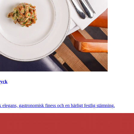
ryck
elegans, gastronomisk finess och en härligt festlig stämning.