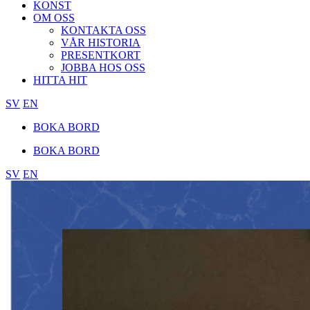
KONST
OM OSS
KONTAKTA OSS
VÅR HISTORIA
PRESENTKORT
JOBBA HOS OSS
HITTA HIT
SV
EN
BOKA BORD
BOKA BORD
SV
EN