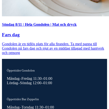
Söndag 8/11
|
Hela Gondolen
|
Mat och dryck
Fars dag
Gondolen är en tidlös plats för alla firanden. Ta med pappa till
Gondolen på fars dag och njut av en middag tillagad med hantverk
och omsorg
Öppettider Gondolen
Måndag–Fredag 11:30–01:00
Lördag–Söndag 12:00–01:00
Öppettider Bar Zeppelin
Måndag–Torsdag 11:30–01:00