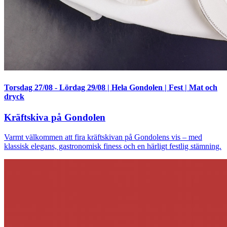
Torsdag 27/08
-
Lördag 29/08
|
Hela Gondolen
|
Fest
|
Mat och
dryck
Kräftskiva på Gondolen
Varmt välkommen att fira kräftskivan på Gondolens vis – med
klassisk elegans, gastronomisk finess och en härligt festlig stämning.