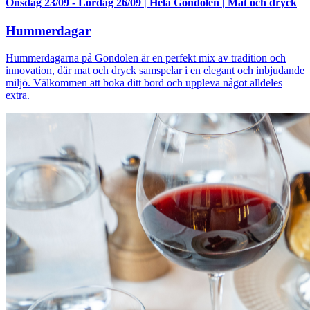
Onsdag 23/09
-
Lördag 26/09
|
Hela Gondolen
|
Mat och dryck
Hummerdagar
Hummerdagarna på Gondolen är en perfekt mix av tradition och
innovation, där mat och dryck samspelar i en elegant och inbjudande
miljö. Välkommen att boka ditt bord och uppleva något alldeles
extra.