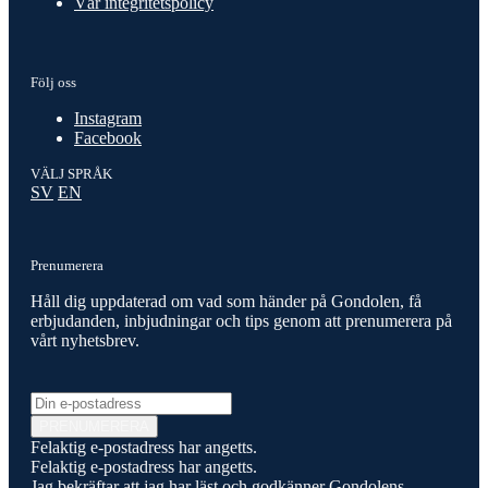
Vår integritetspolicy
Följ oss
Instagram
Facebook
VÄLJ SPRÅK
SV
EN
Prenumerera
Håll dig uppdaterad om vad som händer på Gondolen, få
erbjudanden, inbjudningar och tips genom att prenumerera på
vårt nyhetsbrev.
E-post
PRENUMERERA
Felaktig e-postadress har angetts.
Felaktig e-postadress har angetts.
Jag bekräftar att jag har läst och godkänner Gondolens