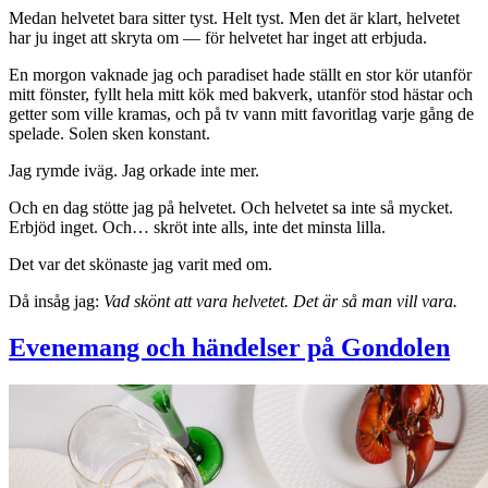
Medan helvetet bara sitter tyst. Helt tyst. Men det är klart, helvetet
har ju inget att skryta om — för helvetet har inget att erbjuda.
En morgon vaknade jag och paradiset hade ställt en stor kör utanför
mitt fönster, fyllt hela mitt kök med bakverk, utanför stod hästar och
getter som ville kramas, och på tv vann mitt favoritlag varje gång de
spelade. Solen sken konstant.
Jag rymde iväg. Jag orkade inte mer.
Och en dag stötte jag på helvetet. Och helvetet sa inte så mycket.
Erbjöd inget. Och… skröt inte alls, inte det minsta lilla.
Det var det skönaste jag varit med om.
Då insåg jag:
Vad skönt att vara helvetet. Det är så man vill vara.
Evenemang och händelser på Gondolen