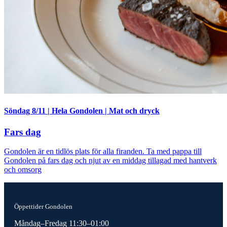
Söndag 8/11
|
Hela Gondolen
|
Mat och dryck
Fars dag
Gondolen är en tidlös plats för alla firanden. Ta med pappa till
Gondolen på fars dag och njut av en middag tillagad med hantverk
och omsorg
Öppettider Gondolen
Måndag–Fredag 11:30–01:00