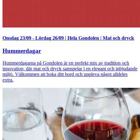
Onsdag 23/09
-
Lördag 26/09
|
Hela Gondolen
|
Mat och dryck
Hummerdagar
Hummerdagarna på Gondolen är en perfekt mix av tradition och
innovation, där mat och dryck samspelar i en elegant och inbjudande
miljö. Välkommen att boka ditt bord och uppleva något alldeles
extra.