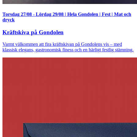
Torsdag 27/08
-
Lördag 29/08
|
Hela Gondolen
|
Fest
|
Mat och
dryck
Kräftskiva på Gondolen
Varmt välkommen att fira kräftskivan på Gondolens vis – med
klassisk elegans, gastronomisk finess och en härligt festlig stämning.